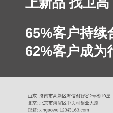
上新品 找卫高
65%客户持
62%客户成
山东: 济南市高新区海信创智谷2号楼10层
北京: 北京市海淀区中关村创业大厦
邮箱: xingaowei123@163.com